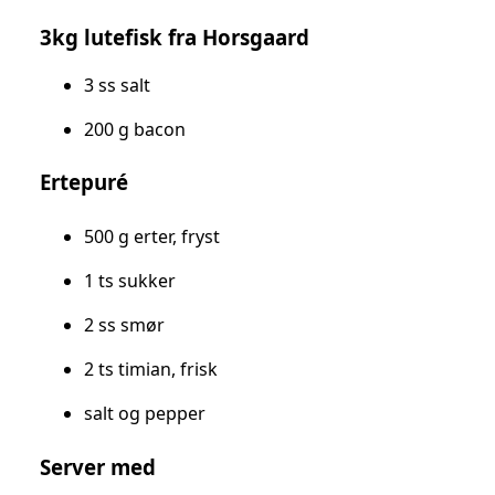
3kg lutefisk fra Horsgaard
3 ss salt
200 g bacon
Ertepuré
500 g erter, fryst
1 ts sukker
2 ss smør
2 ts timian, frisk
salt og pepper
Server med