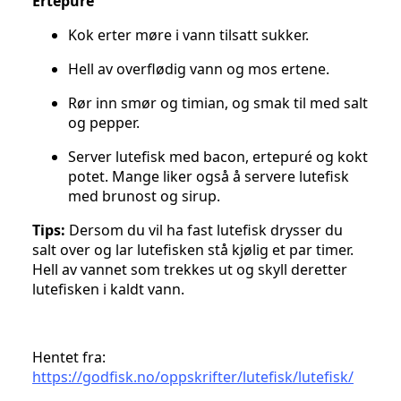
Ertepuré
Kok erter møre i vann tilsatt sukker.
Hell av overflødig vann og mos ertene.
Rør inn smør og timian, og smak til med salt
og pepper.
Server lutefisk med bacon, ertepuré og kokt
potet. Mange liker også å servere lutefisk
med brunost og sirup.
Tips:
Dersom du vil ha fast lutefisk drysser du
salt over og lar lutefisken stå kjølig et par timer.
Hell av vannet som trekkes ut og skyll deretter
lutefisken i kaldt vann.
Hentet fra:
https://godfisk.no/oppskrifter/lutefisk/lutefisk/