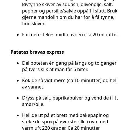
løvtynne skiver av squash, olivenolje, salt,
pepper og persille/salvie oppå til slutt. Bruk
gjerne mandolin om du har for å få tynne,
fine skiver.
Formen stekes midt i ovnen i ca 20 minutter.
Patatas bravas express
Del poteten èn gang på langs og to ganger
på tvers slik at man får 6 biter.
Kok de så vidt møre (ca 10 minutter) og hell
av vannet.
Dryss på salt, paprikapulver og vend de i litt
smør/olje.
Hell de ut på et brett med bakepapir og
steke de sprø på øverste rille i ovn med
varmluft 220 grader. Ca 20 minutter