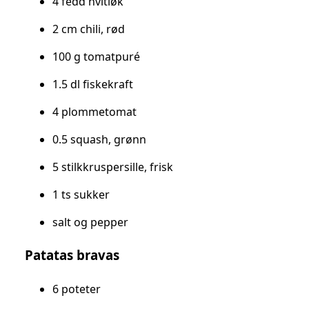
4 fedd hvitløk
2 cm chili, rød
100 g tomatpuré
1.5 dl fiskekraft
4 plommetomat
0.5 squash, grønn
5 stilkkruspersille, frisk
1 ts sukker
salt og pepper
Patatas bravas
6 poteter