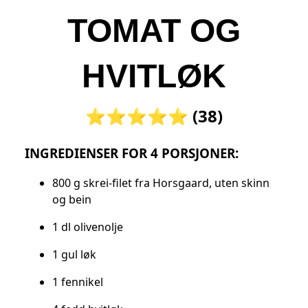
TOMAT OG
HVITLØK
⭐⭐⭐⭐⭐ (38)
INGREDIENSER FOR 4 PORSJONER:
800 g skrei-filet fra Horsgaard, uten skinn
og bein
1 dl olivenolje
1 gul løk
1 fennikel