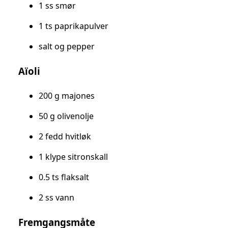
1 ss smør
1 ts paprikapulver
salt og pepper
Aïoli
200 g majones
50 g olivenolje
2 fedd hvitløk
1 klype sitronskall
0.5 ts flaksalt
2 ss vann
Fremgangsmåte